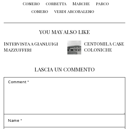
Conero
corbetta
Marche
parco
conero
verdi arcobaleno
YOU MAY ALSO LIKE
Intervista a Gianluigi
CENTOMILA CASE
Mazzufferi
COLONICHE
LASCIA UN COMMENTO
COMMENT
NAME
*