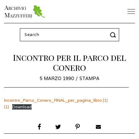
Search
for:
Incontro per il parco del
Conero
POSTED
5 MARZO 1990
17
STAMPA
ON
FEBBRAIO
2026
Incontro_Parco_Conero_FINAL_per_pagina_libro (1)
(1)
Download