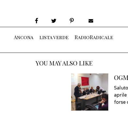
Ancona
lista verde
RadioRadicale
YOU MAY ALSO LIKE
OGM:
Saluto
aprile
forse 