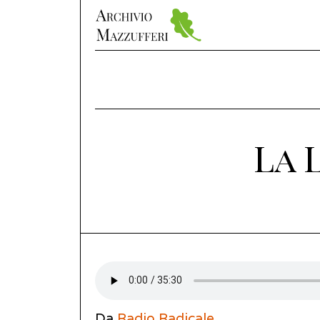
La 
Da
Radio Radicale