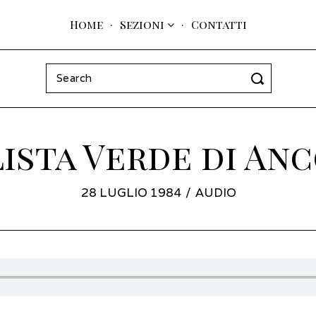
Home
Sezioni
Contatti
Search
for:
Lista Verde di An
POSTED
28 LUGLIO 1984
9
AUDIO
ON
GENNAIO
2022