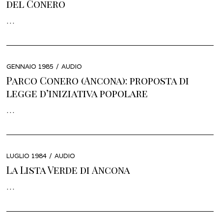
del Conero
…
POSTED
GENNAIO 1985
GENNAIO
AUDIO
ON
2022
Parco Conero (Ancona): proposta di
legge d’iniziativa popolare
…
POSTED
LUGLIO 1984
GENNAIO
AUDIO
ON
2022
La Lista Verde di Ancona
…