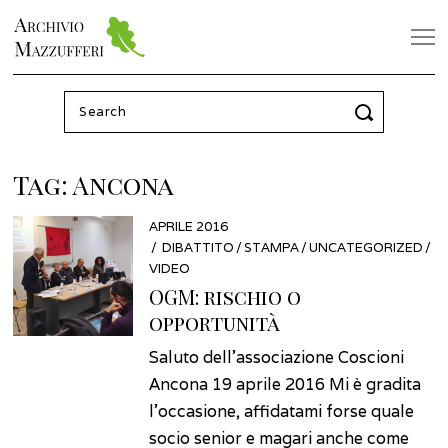
Search
for:
Tag:
Ancona
POSTED
APRILE 2016
FEBBRAIO
ON
DIBATTITO
2026
/
STAMPA
/
UNCATEGORIZED
/
VIDEO
OGM: rischio o
opportunità
Saluto dell’associazione Coscioni
Ancona 19 aprile 2016 Mi è gradita
l’occasione, affidatami forse quale
socio senior e magari anche come