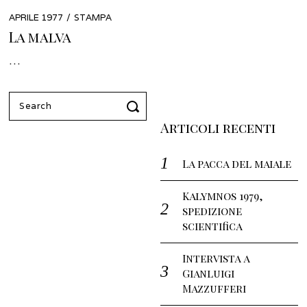
POSTED
APRILE 1977
APRILE
STAMPA
ON
2022
La malva
…
Search
for:
Articoli recenti
La pacca del maiale
Kalymnos 1979,
spedizione
scientifica
Intervista a
Gianluigi
Mazzufferi