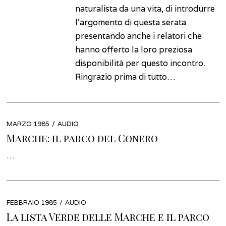
naturalista da una vita, di introdurre
l’argomento di questa serata
presentando anche i relatori che
hanno offerto la loro preziosa
disponibilità per questo incontro.
Ringrazio prima di tutto…
POSTED
MARZO 1985
GENNAIO
AUDIO
ON
2022
Marche: il parco del Conero
…
POSTED
FEBBRAIO 1985
GENNAIO
AUDIO
ON
2022
La lista Verde delle Marche e il parco