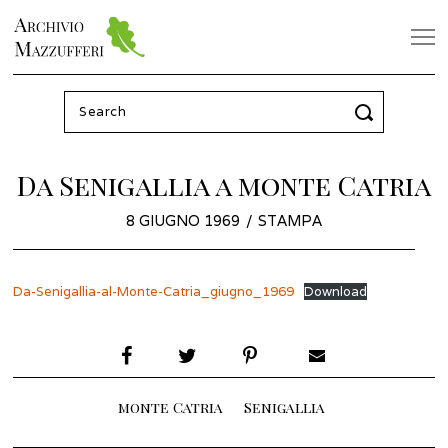
Search
for:
Da Senigallia a monte Catria
POSTED
8 GIUGNO 1969
8
STAMPA
ON
FEBBRAIO
2022
Da-Senigallia-al-Monte-Catria_giugno_1969
Download
monte Catria
Senigallia