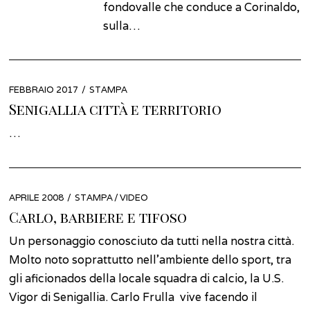
fondovalle che conduce a Corinaldo,
sulla…
POSTED
FEBBRAIO 2017
FEBBRAIO
STAMPA
ON
2022
Senigallia città e territorio
…
POSTED
APRILE 2008
DICEMBRE
STAMPA
/
VIDEO
ON
2021
Carlo, barbiere e tifoso
Un personaggio conosciuto da tutti nella nostra città.
Molto noto soprattutto nell’ambiente dello sport, tra
gli aficionados della locale squadra di calcio, la U.S.
Vigor di Senigallia. Carlo Frulla vive facendo il