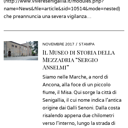
(http://www.viveresenigallia.it/modules.php?
name=News&file=article&sid=10514&mode=nested)
che preannuncia una severa vigilanza…
POSTED
NOVEMBRE 2017
GENNAIO
STAMPA
ON
2022
Il Museo di Storia della
Mezzadria “Sergio
Anselmi”
Siamo nelle Marche, a nord di
Ancona, alla foce di un piccolo
fiume, il Misa. Qui sorge la città di
Senigallia, il cui nome indica l’antica
origine dai Galli Senoni. Dalla costa
risalendo appena due chilometri
verso l’interno, lungo la strada di