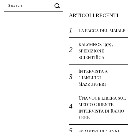
Search
for:
Articoli recenti
La pacca del maiale
Kalymnos 1979,
spedizione
scientifica
Intervista a
Gianluigi
Mazzufferi
Una voce libera sul
Medio Oriente:
intervista di Radio
Erre
40 metri in 5 anni