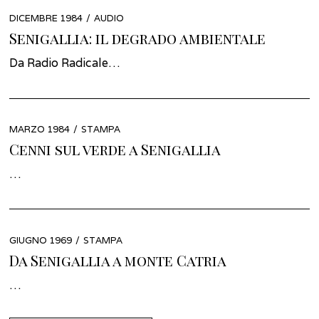
POSTED
DICEMBRE 1984
GENNAIO
AUDIO
ON
2022
Senigallia: il degrado ambientale
Da Radio Radicale…
POSTED
MARZO 1984
MARZO
STAMPA
ON
2022
Cenni sul verde a Senigallia
…
POSTED
GIUGNO 1969
FEBBRAIO
STAMPA
ON
2022
Da Senigallia a monte Catria
…