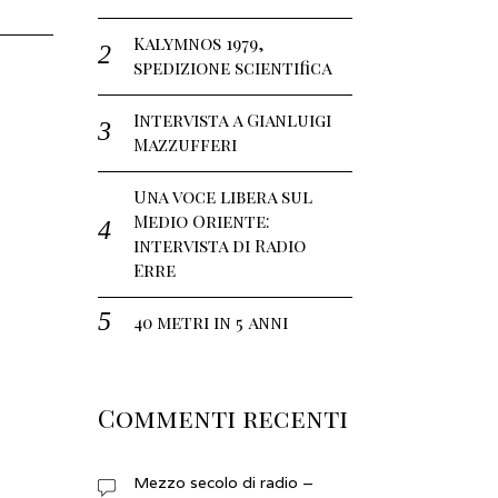
Kalymnos 1979,
spedizione scientifica
Intervista a Gianluigi
Mazzufferi
Una voce libera sul
Medio Oriente:
intervista di Radio
Erre
40 metri in 5 anni
Commenti recenti
Mezzo secolo di radio –