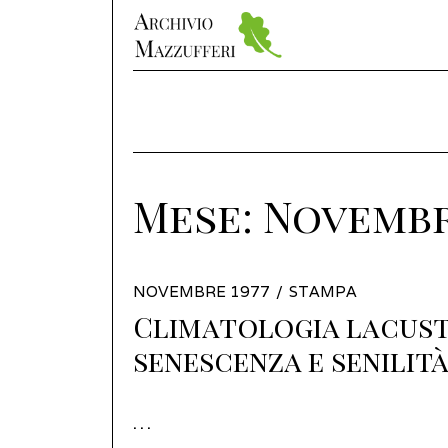
Mese:
Novembr
POSTED
NOVEMBRE 1977
APRILE
STAMPA
ON
Climatologia lacust
2022
senescenza e senilit
…