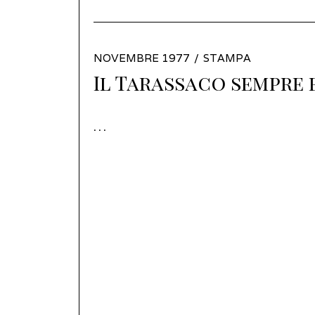
POSTED
NOVEMBRE 1977
MARZO
STAMPA
ON
Il Tarassaco sempre
2022
…