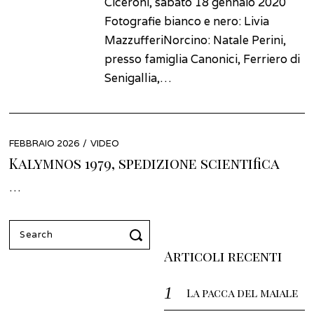
Ciceroni, sabato 18 gennaio 2020
Fotografie bianco e nero: Livia
MazzufferiNorcino: Natale Perini,
presso famiglia Canonici, Ferriero di
Senigallia,…
POSTED
FEBBRAIO 2026
FEBBRAIO
VIDEO
ON
2026
Kalymnos 1979, spedizione scientifica
…
Search
for:
Articoli recenti
La pacca del maiale