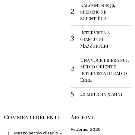
Kalymnos 1979,
spedizione
scientifica
Intervista a
Gianluigi
Mazzufferi
Una voce libera sul
Medio Oriente:
intervista di Radio
Erre
40 metri in 5 anni
Commenti recenti
Archivi
Febbraio 2026
Mezzo secolo di radio –