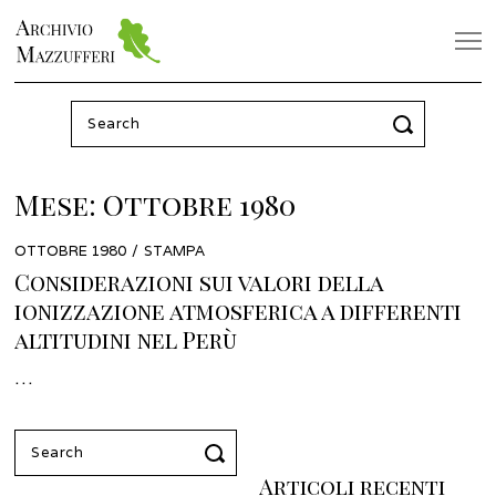
Search
for:
Mese:
Ottobre 1980
POSTED
OTTOBRE 1980
MARZO
STAMPA
ON
2022
Considerazioni sui valori della
ionizzazione atmosferica a differenti
altitudini nel Perù
…
Search
for:
Articoli recenti