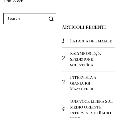
The WWF…
Search
for:
Articoli recenti
La pacca del maiale
Kalymnos 1979,
spedizione
scientifica
Intervista a
Gianluigi
Mazzufferi
Una voce libera sul
Medio Oriente:
intervista di Radio