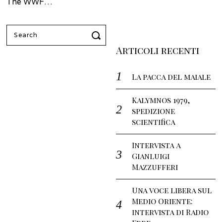
The WWF…
Search
for:
Articoli recenti
La pacca del maiale
Kalymnos 1979,
spedizione
scientifica
Intervista a
Gianluigi
Mazzufferi
Una voce libera sul
Medio Oriente:
intervista di Radio