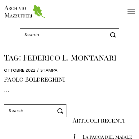
Search
for:
Tag:
Federico L. Montanari
POSTED
OTTOBRE 2022
OTTOBRE
STAMPA
ON
2022
Paolo Boldreghini
…
Search
for:
Articoli recenti
La pacca del maiale