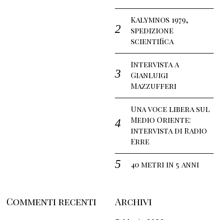
Kalymnos 1979,
spedizione
scientifica
Intervista a
Gianluigi
Mazzufferi
Una voce libera sul
Medio Oriente:
intervista di Radio
Erre
40 metri in 5 anni
Commenti recenti
Archivi