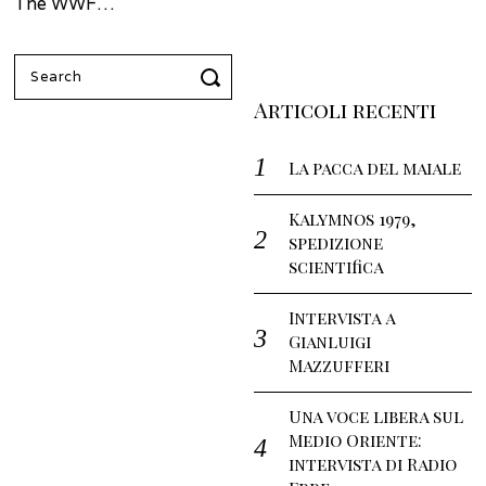
The WWF…
Search
for:
Articoli recenti
La pacca del maiale
Kalymnos 1979,
spedizione
scientifica
Intervista a
Gianluigi
Mazzufferi
Una voce libera sul
Medio Oriente:
intervista di Radio