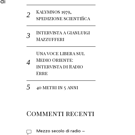
di
Kalymnos 1979,
spedizione scientifica
Intervista a Gianluigi
Mazzufferi
Una voce libera sul
Medio Oriente:
intervista di Radio
Erre
40 metri in 5 anni
Commenti recenti
Mezzo secolo di radio –