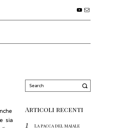
Search
for:
Articoli recenti
anche
e sia
La pacca del maiale