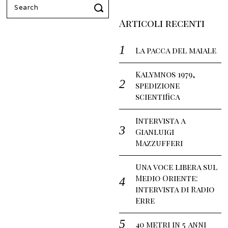
Search
for:
Articoli recenti
La pacca del maiale
Kalymnos 1979,
spedizione
scientifica
Intervista a
Gianluigi
Mazzufferi
Una voce libera sul
Medio Oriente:
intervista di Radio
Erre
40 metri in 5 anni