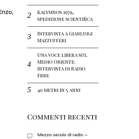
Enzo,
Kalymnos 1979,
spedizione scientifica
Intervista a Gianluigi
Mazzufferi
Una voce libera sul
Medio Oriente:
intervista di Radio
Erre
40 metri in 5 anni
Commenti recenti
Mezzo secolo di radio –