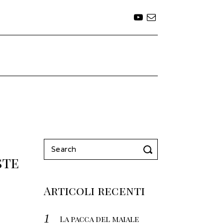
Search
ste
for:
Articoli recenti
La pacca del maiale